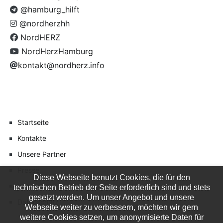
@hamburg_hilft
@nordherzhh
NordHERZ
NordHerzHamburg
kontakt@nordherz.info
Startseite
Kontakte
Unsere Partner
Presse
Diese Webseite benutzt Cookies, die für den
Impressum
technischen Betrieb der Seite erforderlich sind und stets
gesetzt werden. Um unser Angebot und unsere
Datenschutz
Webseite weiter zu verbessern, möchten wir gern
weitere Cookies setzen, um anonymisierte Daten für