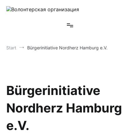
Z
u
m
Bürgerinitiative Nordherz Hamburg e.V.
Волонтерская организация
I
n
h
a
l
Start
Bürgerinitiative Nordherz Hamburg e.V.
t
s
p
r
i
n
Bürgerinitiative
g
e
n
Nordherz Hamburg
e.V.