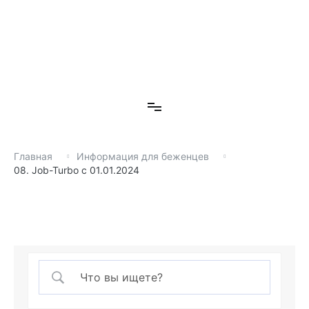
П
е
р
е
й
т
Волонтерская организация
и
Волонтерская организация
к
с
о
д
Главная
Информация для беженцев
е
08. Job-Turbo c 01.01.2024
р
ж
и
м
о
м
у