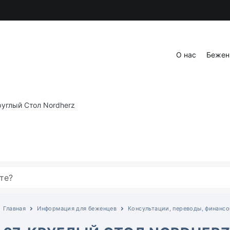
онтакты
Блог
О нас
Бежен
руглый Стол Nordherz
Главная
Информация для беженцев
Консультации, переводы, финанс