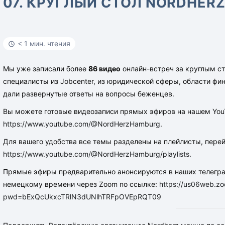
07. КРУГЛЫЙ СТОЛ NORDHER
< 1 мин. чтения
Мы уже записали более
86 видео
онлайн-встреч за круглым с
специалисты из Jobcenter, из юридической сферы, области фин
дали развернутые ответы на вопросы беженцев.
Вы можете готовые видеозаписи прямых эфиров на нашем YouT
https://www.youtube.com/@NordHerzHamburg
.
Для вашего удобства все темы разделены на плейлисты, перей
https://www.youtube.com/@NordHerzHamburg/playlists.
Прямые эфиры предварительно анонсируются в наших телеграм
немецкому времени через Zoom по ссылке:
https://us06web.z
pwd=bExQcUkxcTRlN3dUNlhTRFpOVEpRQT09