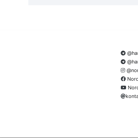
@ham
@ham
@nor
Nor
Nor
kont