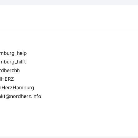
burg_help
burg_hilft
dherzhh
dHERZ
dHerzHamburg
akt@nordherz.info