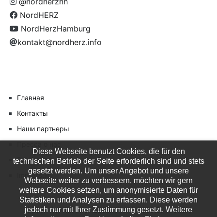
@nordherzhh
NordHERZ
NordHerzHamburg
kontakt@nordherz.info
Главная
Контакты
Наши партнеры
Пресса о нас
Diese Webseite benutzt Cookies, die für den
Datenschutz
technischen Betrieb der Seite erforderlich sind und stets
gesetzt werden. Um unser Angebot und unsere
Impressum
Webseite weiter zu verbessern, möchten wir gern
weitere Cookies setzen, um anonymisierte Daten für
Statistiken und Analysen zu erfassen. Diese werden
jedoch nur mit Ihrer Zustimmung gesetzt. Weitere