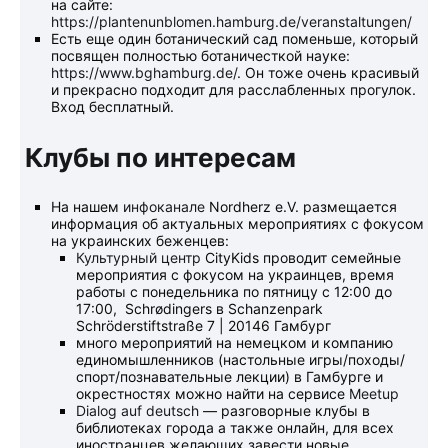
на сайте:
https://plantenunblomen.hamburg.de/veranstaltungen/
Есть еще один ботанический сад поменьше, который
посвящен полностью ботаничесткой науке:
https://www.bghamburg.de/
. Он тоже очень красивый
и прекрасно подходит для расслабленных прогулок.
Вход бесплатный.
Клубы по интересам
На нашем
инфоканале
Nordherz e.V. размещается
информация об актуальных мероприятиях с фокусом
на украинских беженцев:
Культурный центр
CityKids проводит семейные
мероприятия с фокусом на украинцев, время
работы с понедельника по пятницу с 12:00 до
17:00, Schrødingers в Schanzenpark
Schröderstiftstraße 7 | 20146 Гамбург
много мероприятий на немецком и компанию
единомышленников (настольные игры/походы/
спорт/познавательные лекции) в Гамбурге и
окрестностях можно найти на сервисе
Meetup
Dialog auf deutsch
— разговорные клубы в
библиотеках города а также онлайн, для всех
иностранцев желающих завести новые