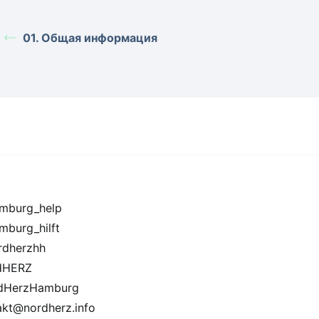
01. Общая информация
burg_help
burg_hilft
dherzhh
dHERZ
dHerzHamburg
akt@nordherz.info