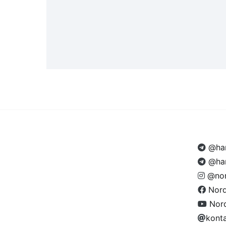
@ham
@ham
@nor
Nor
Nor
kont