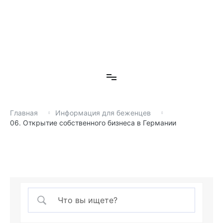
П
е
р
е
й
т
Волонтерская организация
и
Волонтерская организация
к
с
о
д
Главная
Информация для беженцев
е
06. Открытие собственного бизнеса в Германии
р
ж
и
м
о
м
у