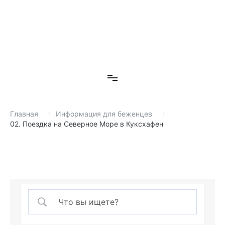
П
е
р
е
й
т
Волонтерская организация
и
Волонтерская организация
к
с
о
д
Главная
Информация для беженцев
е
02. Поездка на Северное Море в Куксхафен
р
ж
и
м
о
м
у