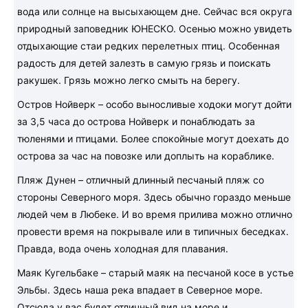
вода или солнце на высыхающем дне. Сейчас вся округа
природный заповедник ЮНЕСКО. Осенью можно увидеть
отдыхающие стаи редких перелетных птиц. Особенная
радость для детей залезть в самую грязь и поискать
ракушек. Грязь можно легко смыть на берегу.
Остров Нойверк – особо выносливые ходоки могут дойти
за 3,5 часа до острова Нойверк и понаблюдать за
тюленями и птицами. Более спокойные могут доехать до
острова за час на повозке или доплыть на кораблике.
Пляж Дунен – отличный длинный песчаный пляж со
стороны Северного моря. Здесь обычно гораздо меньше
людей чем в Любеке. И во время прилива можно отлично
провести время на покрывале или в типичных беседках.
Правда, вода очень холодная для плавания.
Маяк Кугельбаке – старый маяк на песчаной косе в устье
Эльбы. Здесь наша река впадает в Северное море.
Отсюда у вас будет отличный вид на море и